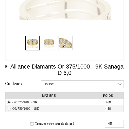
Alliance Diamants
Or 375/1000 - 9K
Sanaga
D 6,0
Couleur :
Jaune
MATIÈRE
POIDS
OR 375/1000 - 9K
3.60
OR 750/1000 - 18K
4.80
48
Trouver votre tour de doigt ?