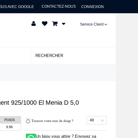
CONTACTEZ-NOUS
OUS AVEC GOOGLE
CONNEXION
Service Client
gent 925/1000
El Menia D 5,0
POIDS
48
Trouver votre tour de doigt ?
9.96
Un bijou vous attire ? Envoyez sa