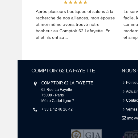
Après plusieurs boutiques et salons à la
Le serv
recherche de nos alliances, mon épouse
facile. 
et moi-même avons trouvé notre
commun
bonheur au Comptoir 62 Lafayette. En
modern
effet, ils ont su
et simpl
...
COMPTOIR 62 LA FAYETTE
NOUS
Politiq
COMPTOIR 62 LA FAYETTE
62 Rue La Fayette 

Actuali
75009 - Paris 

Contac
Métro Cadet ligne 7
+ 33 1 42 46 26 42
Ventes
info@c