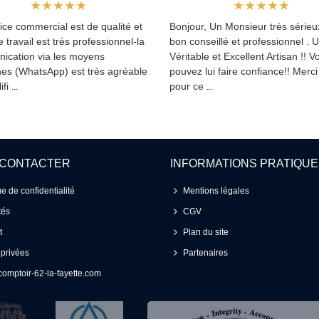
ice commercial est de qualité et
Bonjour, Un Monsieur très sérieux
le travail est très professionnel-la
bon conseillé et professionnel . 
ication via les moyens
Véritable et Excellent Artisan !! V
es (WhatsApp) est très agréable
pouvez lui faire confiance!! Merc
ifi
pour ce
...
...
 CONTACTER
INFORMATIONS PRATIQU
ue de confidentialité
Mentions légales
tés
CGV
t
Plan du site
 privées
Partenaires
omptoir-62-la-fayette.com