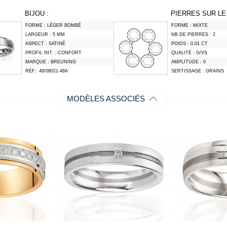
BIJOU :
PIERRES SUR LE 
FORME :
LÉGER BOMBÉ
FORME :
MIXTE
LARGEUR :
5 MM
NB DE PIERRES :
2
ASPECT :
SATINÉ
POIDS :
0,01 CT
PROFIL INT. :
CONFORT
QUALITÉ :
G/VS
MARQUE :
BREUNING
AMPLITUDE :
0
RÉF.:
48/08021-48A
SERTISSAGE :
GRAINS
MODÈLES ASSOCIÉS