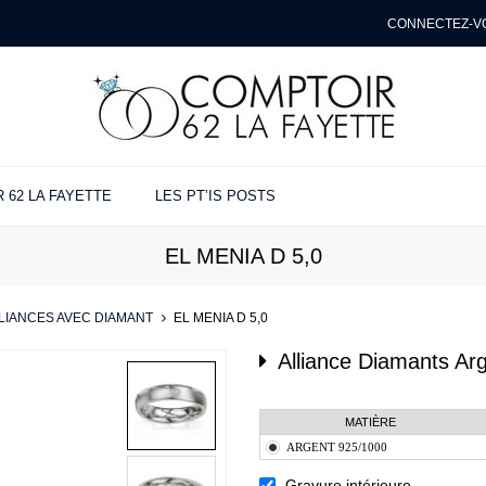
CONNECTEZ-V
 62 LA FAYETTE
LES PT’IS POSTS
NÇAILLES
ANCES
ENTE
EL MENIA D 5,0
ues
s
t
e
LIANCES AVEC DIAMANT
>
EL MENIA D 5,0
Alliance Diamants
Ar
MATIÈRE
ARGENT 925/1000
Gravure intérieure