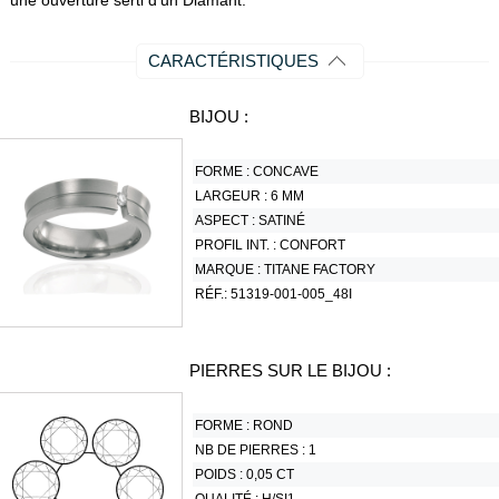
une ouverture serti d'un Diamant.
CARACTÉRISTIQUES
BIJOU :
FORME :
CONCAVE
LARGEUR :
6 MM
ASPECT :
SATINÉ
PROFIL INT. :
CONFORT
MARQUE :
TITANE FACTORY
RÉF.:
51319-001-005_48I
PIERRES SUR LE BIJOU :
FORME :
ROND
NB DE PIERRES :
1
POIDS :
0,05 CT