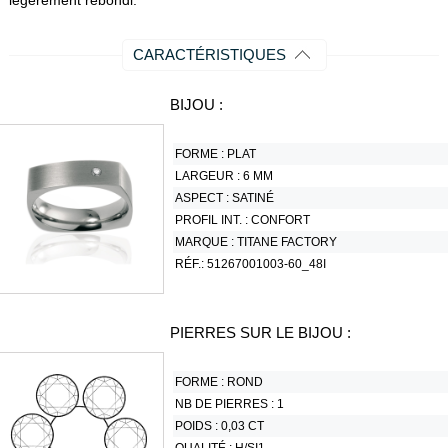
légèrement rebondi.
CARACTÉRISTIQUES
BIJOU :
FORME :
PLAT
LARGEUR :
6 MM
ASPECT :
SATINÉ
PROFIL INT. :
CONFORT
MARQUE :
TITANE FACTORY
RÉF.:
51267001003-60_48I
PIERRES SUR LE BIJOU :
FORME :
ROND
NB DE PIERRES :
1
POIDS :
0,03 CT