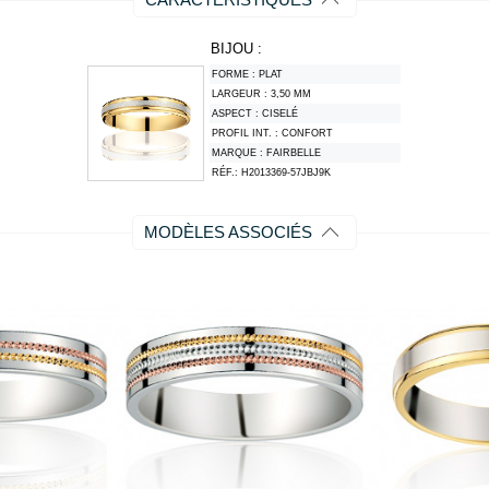
BIJOU :
FORME :
PLAT
LARGEUR :
3,50 MM
ASPECT :
CISELÉ
PROFIL INT. :
CONFORT
MARQUE :
FAIRBELLE
RÉF.:
H2013369-57JBJ9K
MODÈLES ASSOCIÉS