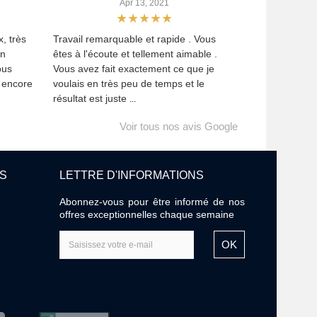
Apr 13, 2021
, très
Travail remarquable et rapide . Vous
Un
êtes à l'écoute et tellement aimable .
ous
Vous avez fait exactement ce que je
i encore
voulais en très peu de temps et le
résultat est juste
...
Voir tous nos avis Google
ES
LETTRE D'INFORMATIONS
Abonnez-vous pour être informé de nos
offres exceptionnelles chaque semaine
OK