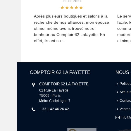
Jul 12, 2021
Après plusieurs boutiques et salons à la
Le serv
recherche de nos alliances, mon épouse
facile. 
et moi-même avons trouvé notre
commun
bonheur au Comptoir 62 Lafayette. En
modern
effet, ils ont su
et simpl
...
COMPTOIR 62 LA FAYETTE
NOUS
Politiq
COMPTOIR 62 LA FAYETTE
62 Rue La Fayette 

Actuali
75009 - Paris 

Contac
Métro Cadet ligne 7
+ 33 1 42 46 26 42
Ventes
info@c