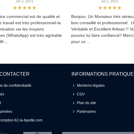
Jul 3, 2021
Jul 2, 2021
ice commercial est de qualité et
Bonjour, Un Monsieur très sérieux
le travail est très professionnel-la
bon conseillé et professionnel . 
ication via les moyens
Véritable et Excellent Artisan !! V
es (WhatsApp) est très agréable
pouvez lui faire confiance!! Merc
ifi
pour ce
...
...
 CONTACTER
INFORMATIONS PRATIQU
ue de confidentialité
Mentions légales
tés
CGV
t
Plan du site
 privées
Partenaires
omptoir-62-la-fayette.com