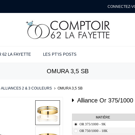
CONNECTEZ-V
 62 LA FAYETTE
LES PT’IS POSTS
NÇAILLES
ANCES
ENTE
OMURA 3,5 SB
ues
s
t
e
 ALLIANCES 2 & 3 COULEURS
>
OMURA 3,5 SB
Alliance
Or 375/1000 
MATIÈRE
OR 375/1000 - 9K
OR 750/1000 - 18K