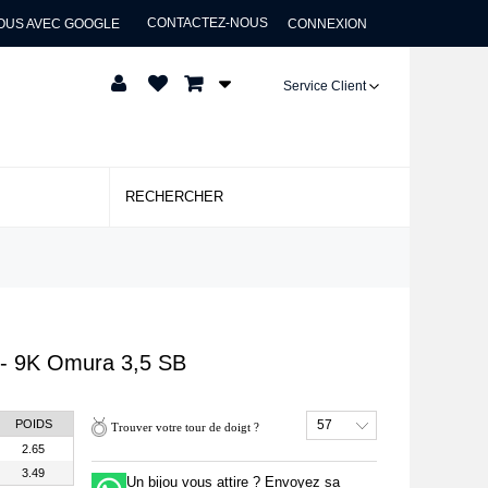
CONTACTEZ-NOUS
OUS AVEC GOOGLE
CONNEXION
Service Client
- 9K
Omura 3,5 SB
POIDS
57
Trouver votre tour de doigt ?
2.65
3.49
Un bijou vous attire ? Envoyez sa