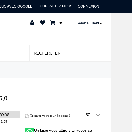
CONTACTEZ-NOUS
OUS AVEC GOOGLE
CONNEXION
Service Client
6,0
POIDS
57
Trouver votre tour de doigt ?
2.55
Un bijou vous attire ? Envoyez sa