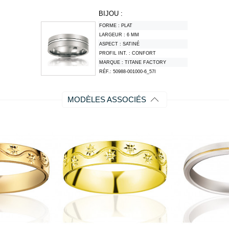
BIJOU :
FORME :
PLAT
LARGEUR :
6 MM
ASPECT :
SATINÉ
PROFIL INT. :
CONFORT
MARQUE :
TITANE FACTORY
RÉF.:
50988-001000-6_57I
MODÈLES ASSOCIÉS