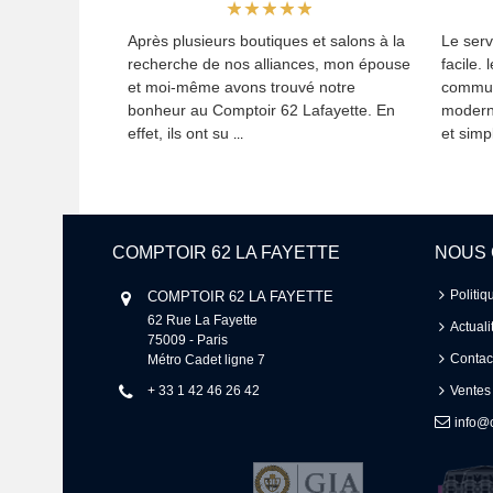
Après plusieurs boutiques et salons à la
Le serv
recherche de nos alliances, mon épouse
facile. 
et moi-même avons trouvé notre
commun
bonheur au Comptoir 62 Lafayette. En
modern
effet, ils ont su
et simpl
...
COMPTOIR 62 LA FAYETTE
NOUS
Politiq
COMPTOIR 62 LA FAYETTE
62 Rue La Fayette 

Actuali
75009 - Paris 

Contac
Métro Cadet ligne 7
+ 33 1 42 46 26 42
Ventes
info@c