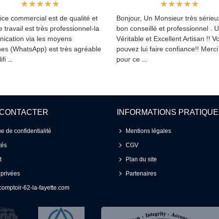
ice commercial est de qualité et
Bonjour, Un Monsieur très sérieux
le travail est très professionnel-la
bon conseillé et professionnel . 
ication via les moyens
Véritable et Excellent Artisan !! V
es (WhatsApp) est très agréable
pouvez lui faire confiance!! Merc
ifi
pour ce
...
...
 CONTACTER
INFORMATIONS PRATIQU
ue de confidentialité
Mentions légales
tés
CGV
t
Plan du site
 privées
Partenaires
omptoir-62-la-fayette.com