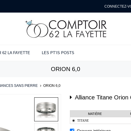
CONNECTEZ-V
 62 LA FAYETTE
LES PT’IS POSTS
NÇAILLES
ANCES
ENTE
ORION 6,0
ues
s
t
e
IANCES SANS PIERRE
>
ORION 6,0
Alliance
Titane
Orion 
MATIÈRE
TITANE
Gravure intérieure