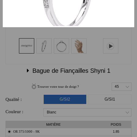
Bague de Fiançailles Shyni 1
45
Trouver votre tour de doigt ?
Qualité :
G/SI2
G/SI1
Couleur :
Blanc
MATIÈRE
POIDS
OR 375/1000 - 9K
1.85