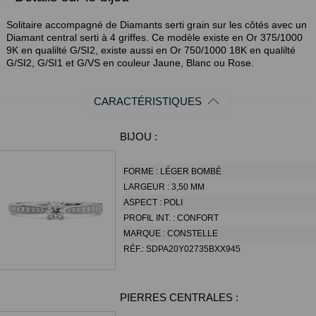
Solitaire accompagné de Diamants serti grain sur les côtés avec un
Diamant central serti à 4 griffes. Ce modèle existe en Or 375/1000
9K en qualilté G/SI2, existe aussi en Or 750/1000 18K en qualilté
G/SI2, G/SI1 et G/VS en couleur Jaune, Blanc ou Rose.
CARACTÉRISTIQUES
BIJOU :
FORME :
LÉGER BOMBÉ
LARGEUR :
3,50 MM
ASPECT :
POLI
PROFIL INT. :
CONFORT
MARQUE :
CONSTELLE
RÉF.:
SDPA20Y02735BXX945
PIERRES CENTRALES :