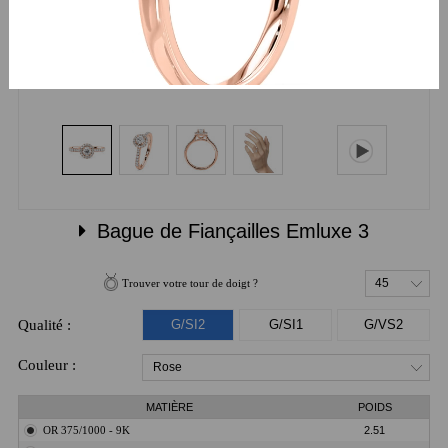
Bague de Fiançailles Emluxe 3
45
Trouver votre tour de doigt ?
Qualité :
G/SI2
G/SI1
G/VS2
Couleur :
Rose
MATIÈRE
POIDS
OR 375/1000 - 9K
2.51