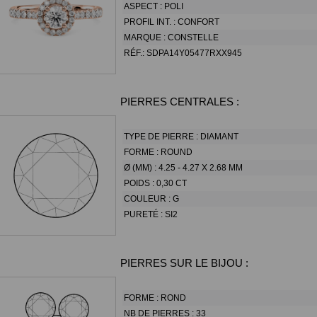
ASPECT :
POLI
PROFIL INT. :
CONFORT
MARQUE :
CONSTELLE
RÉF.:
SDPA14Y05477RXX945
PIERRES CENTRALES :
TYPE DE PIERRE :
DIAMANT
FORME :
ROUND
Ø (MM) :
4.25 - 4.27 X 2.68 MM
POIDS :
0,30 CT
COULEUR :
G
PURETÉ :
SI2
PIERRES SUR LE BIJOU :
FORME :
ROND
NB DE PIERRES :
33