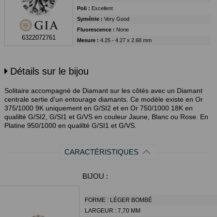
Poli :
Excellent
Symétrie :
Very Good
Fluorescence :
None
6322072761
Mesure :
4.25 - 4.27 x 2.68 mm
Détails sur le bijou
Solitaire accompagné de Diamant sur les côtés avec un Diamant
centrale sertie d'un entourage diamants. Ce modèle existe en Or
375/1000 9K uniquement en G/SI2 et en Or 750/1000 18K en
qualilté G/SI2, G/SI1 et G/VS en couleur Jaune, Blanc ou Rose. En
Platine 950/1000 en qualilté G/SI1 et G/VS.
CARACTÉRISTIQUES
BIJOU :
FORME :
LÉGER BOMBÉ
LARGEUR :
7,70 MM