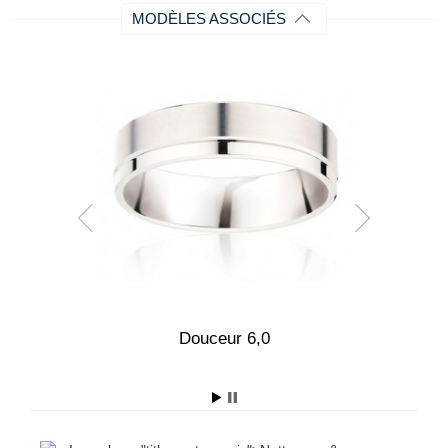
MODÈLES ASSOCIÉS
,0
Douceur 6,0
E