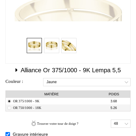
Alliance
Or 375/1000 - 9K
Lempa 5,5
Couleur :
Jaune
MATIÈRE
POIDS
OR 375/1000 - 9K
3.68
OR 750/1000 - 18K
5.26
48
Trouver votre tour de doigt ?
Gravure intérieure