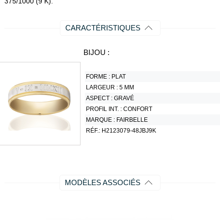
375/1000 (9 K).
CARACTÉRISTIQUES
BIJOU :
FORME :
PLAT
LARGEUR :
5 MM
ASPECT :
GRAVÉ
PROFIL INT. :
CONFORT
MARQUE :
FAIRBELLE
RÉF.:
H2123079-48JBJ9K
MODÈLES ASSOCIÉS