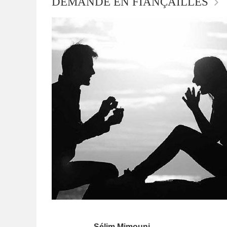
DEMANDE EN FIANÇAILLES
Sélim Mimouni
,