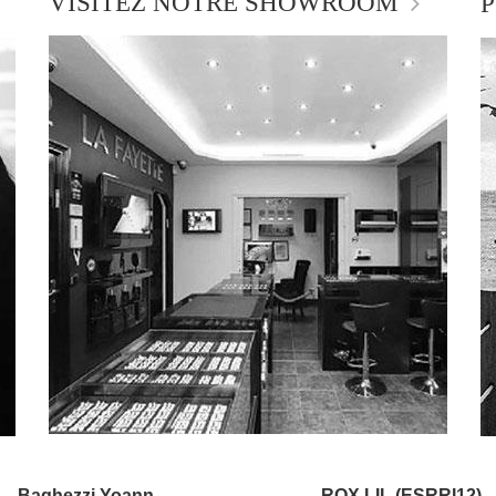
VISITEZ NOTRE SHOWROOM
P
Baghezzi Yoann
,
ROX LIL (ESRRI12)
,