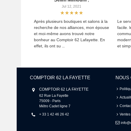
Jul 12, 2021
Après plusieurs boutiques et salons à la
Le serv
recherche de nos alliances, mon épouse
facile. 
et moi-même avons trouvé notre
commun
bonheur au Comptoir 62 Lafayette. En
modern
effet, ils ont su
et simpl
...
COMPTOIR 62 LA FAYETTE
NOUS
Politiq
COMPTOIR 62 LA FAYETTE
62 Rue La Fayette 

Actuali
75009 - Paris 

Contac
Métro Cadet ligne 7
+ 33 1 42 46 26 42
Ventes
info@c