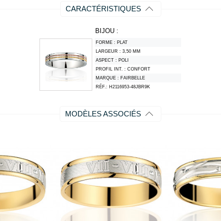
CARACTÉRISTIQUES
BIJOU :
FORME :
PLAT
LARGEUR :
3,50 MM
ASPECT :
POLI
PROFIL INT. :
CONFORT
MARQUE :
FAIRBELLE
RÉF.:
H2116953-48JBR9K
MODÈLES ASSOCIÉS