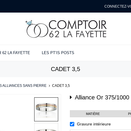
CONNECTEZ-V
 62 LA FAYETTE
LES PT’IS POSTS
NÇAILLES
ANCES
ENTE
CADET 3,5
ues
s
t
e
S ALLIANCES SANS PIERRE
>
CADET 3,5
Alliance
Or 375/1000 
MATIÈRE
P
Gravure intérieure