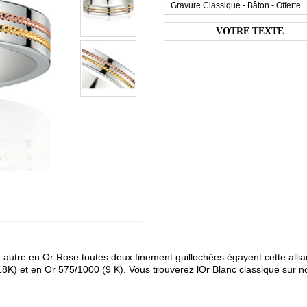
Gravure Classique - Bâton - Offerte
ne autre en Or Rose toutes deux finement guillochées égayent cette alli
K) et en Or 575/1000 (9 K). Vous trouverez lOr Blanc classique sur no