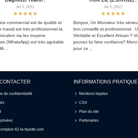
Jul 3, 2021
Jul 2, 2021
ice commercial est de qualité et
Bonjour, Un Monsieur très sérieux
le travail est très professionnel-la
bon conseillé et professionnel . 
ication via les moyens
Véritable et Excellent Artisan !! V
es (WhatsApp) est très agréable
pouvez lui faire confiance!! Merc
ifi
pour ce
...
...
 CONTACTER
INFORMATIONS PRATIQU
ue de confidentialité
Mentions légales
tés
CGV
t
Plan du site
 privées
Partenaires
omptoir-62-la-fayette.com