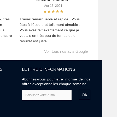
Apr 13, 2021
, très
Travail remarquable et rapide . Vous
Un
êtes à l'écoute et tellement aimable .
ous
Vous avez fait exactement ce que je
i encore
voulais en très peu de temps et le
résultat est juste
...
Voir tous nos avis Google
ES
LETTRE D'INFORMATIONS
Abonnez-vous pour être informé de nos
offres exceptionnelles chaque semaine
OK