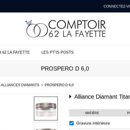
CONNECTEZ-V
 62 LA FAYETTE
LES PT’IS POSTS
NÇAILLES
ANCES
ENTE
PROSPERO D 6,0
ues
s
t
e
 ALLIANCES DIAMANTS
>
PROSPERO D 6,0
Alliance Diamant
Tita
MATIÈRE
P
Gravure intérieure