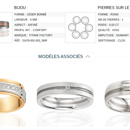
BIJOU :
PIERRES SUR LE 
FORME :
LÉGER BOMBÉ
FORME :
ROND
LARGEUR :
6 MM
NB DE PIERRES :
1
ASPECT :
SATINÉ
POIDS :
0,03 CT
PROFIL INT. :
CONFORT
QUALITÉ :
H/SI1
MARQUE :
TITANE FACTORY
AMPLITUDE :
DIAMANT 
RÉF.:
51476-001-003_56IR
SERTISSAGE :
CLOS
MODÈLES ASSOCIÉS