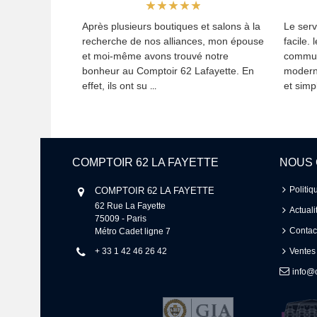
Après plusieurs boutiques et salons à la
Le serv
recherche de nos alliances, mon épouse
facile. 
et moi-même avons trouvé notre
commun
bonheur au Comptoir 62 Lafayette. En
modern
effet, ils ont su
et simpl
...
COMPTOIR 62 LA FAYETTE
NOUS
Politiq
COMPTOIR 62 LA FAYETTE
62 Rue La Fayette 

Actuali
75009 - Paris 

Contac
Métro Cadet ligne 7
+ 33 1 42 46 26 42
Ventes
info@c