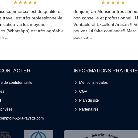
ice commercial est de qualité et
Bonjour, Un Monsieur très sérieux
le travail est très professionnel-la
bon conseillé et professionnel . 
ication via les moyens
Véritable et Excellent Artisan !! V
es (WhatsApp) est très agréable
pouvez lui faire confiance!! Merc
ifi
pour ce
...
...
 CONTACTER
INFORMATIONS PRATIQU
ue de confidentialité
Mentions légales
tés
CGV
t
Plan du site
 privées
Partenaires
omptoir-62-la-fayette.com