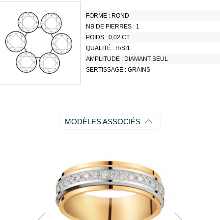
FORME :
ROND
NB DE PIERRES :
1
POIDS :
0,02 CT
QUALITÉ :
H/SI1
AMPLITUDE :
DIAMANT SEUL
SERTISSAGE :
GRAINS
MODÈLES ASSOCIÉS