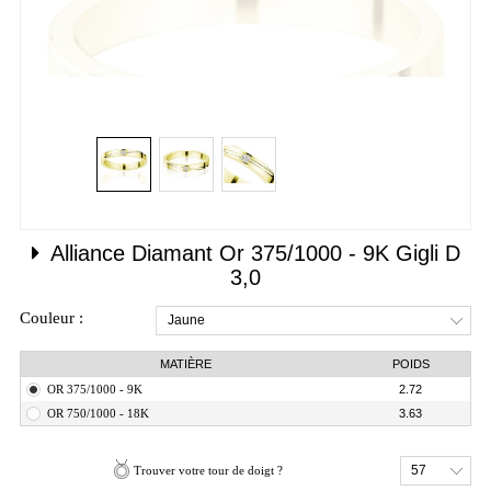
Alliance Diamant
Or 375/1000 - 9K
Gigli D
3,0
Couleur :
Jaune
MATIÈRE
POIDS
OR 375/1000 - 9K
2.72
OR 750/1000 - 18K
3.63
57
Trouver votre tour de doigt ?