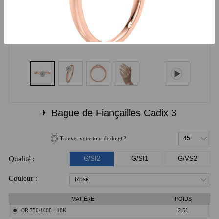
Bague de Fiançailles Cadix 3
45
Trouver votre tour de doigt ?
Qualité :
G/SI2
G/SI1
G/VS2
Couleur :
Rose
MATIÈRE
POIDS
OR 750/1000 - 18K
2.51