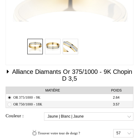
Alliance Diamants
Or 375/1000 - 9K
Chopin
D 3,5
MATIÈRE
POIDS
OR 375/1000 - 9K
2.64
OR 750/1000 - 18K
3.57
Couleur :
Jaune | Blanc | Jaune
57
Trouver votre tour de doigt ?