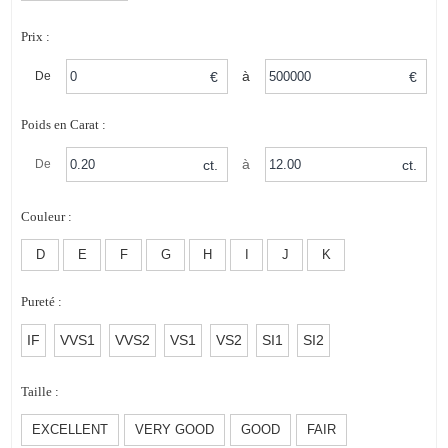
Prix :
à
€
€
De
Poids en Carat :
à
ct.
ct.
De
Couleur :
D
E
F
G
H
I
J
K
Pureté :
IF
VVS1
VVS2
VS1
VS2
SI1
SI2
Taille :
EXCELLENT
VERY GOOD
GOOD
FAIR