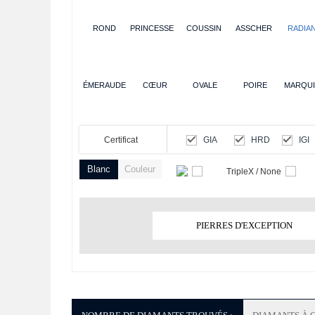
ROND
PRINCESSE
COUSSIN
ASSCHER
RADIA
ÉMERAUDE
CŒUR
OVALE
POIRE
MARQUI
Certificat
GIA
HRD
IGI
Blanc
Couleur
TripleX / None
PIERRES D'EXCEPTION