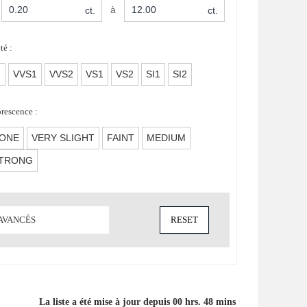
à
ct.
ct.
té :
F
VVS1
VVS2
VS1
VS2
SI1
SI2
rescence :
ONE
VERY SLIGHT
FAINT
MEDIUM
TRONG
 AVANCÉS
La liste a été mise à jour depuis 00 hrs. 48 mins