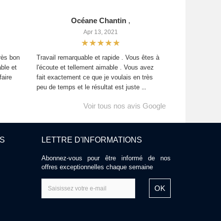
Océane Chantin
,
Apr 13, 2021
rès bon
Travail remarquable et rapide . Vous êtes à
able et
l'écoute et tellement aimable . Vous avez
faire
fait exactement ce que je voulais en très
peu de temps et le résultat est juste
...
Voir tous nos avis Google
ES
LETTRE D'INFORMATIONS
Abonnez-vous pour être informé de nos
offres exceptionnelles chaque semaine
OK