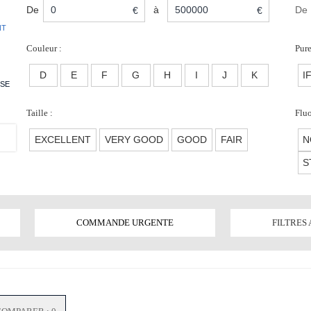
De
à
De
€
€
NT
Couleur :
Pure
D
E
F
G
H
I
J
K
I
SE
Taille :
Fluo
EXCELLENT
VERY GOOD
GOOD
FAIR
N
S
COMMANDE URGENTE
FILTRES