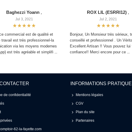
Baghezzi Yoann
,
ROX LIL (ESRRI12)
,
Jul 3, 2021
Jul 2, 2021
ce commercial est de qualité et
Bonjour, Un Monsieur très sérieux, t
e travail est très professionnel-la
conseillé et professionnel . Un Vérit
cation via les moyens modernes
Excellent Artisan !! Vous pouvez lui 
p) est très agréable et simplifi
confiance!! Merci encore pour ce
...
...
 CONTACTER
INFORMATIONS PRATIQU
ue de confidentialité
Mentions légales
tés
CGV
t
Plan du site
 privées
Partenaires
omptoir-62-la-fayette.com