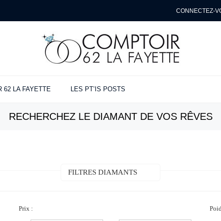
CONNECTEZ-V
 62 LA FAYETTE
LES PT’IS POSTS
NÇAILLES
ANCES
ENTE
RECHERCHEZ LE DIAMANT DE VOS RÊVES
ues
s
t
e
FILTRES DIAMANTS
Prix :
Poid