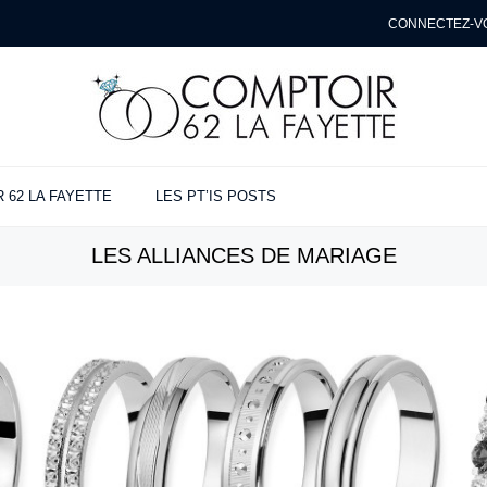
CONNECTEZ-V
 62 LA FAYETTE
LES PT’IS POSTS
NÇAILLES
ANCES
ENTE
LES ALLIANCES DE MARIAGE
ues
s
t
e