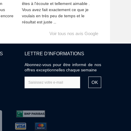
Un
êtes à l'écoute et tellement aimable .
ous
Vous avez fait exactement ce que je
i encore
voulais en très peu de temps et le
résultat est juste
...
Voir tous nos avis Google
ES
LETTRE D'INFORMATIONS
Abonnez-vous pour être informé de nos
offres exceptionnelles chaque semaine
OK