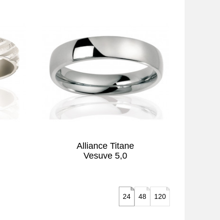
Alliance Titane
Vesuve 5,0
24
48
120