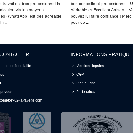
le travail est très professionnel-la
bon conseillé et professionnel . 
ication via les moyens
Véritable et Excellent Artisan !! V
es (WhatsApp) est très agréable
pouvez lui faire confiance!! Merc
ifi
pour ce
...
...
 CONTACTER
INFORMATIONS PRATIQU
ue de confidentialité
Mentions légales
tés
CGV
t
Plan du site
 privées
Partenaires
omptoir-62-la-fayette.com