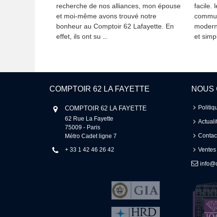
recherche de nos alliances, mon épouse
facile. 
et moi-même avons trouvé notre
commun
bonheur au Comptoir 62 Lafayette. En
modern
effet, ils ont su
et simpl
...
COMPTOIR 62 LA FAYETTE
NOUS
Politiq
COMPTOIR 62 LA FAYETTE
62 Rue La Fayette 

Actuali
75009 - Paris 

Contac
Métro Cadet ligne 7
+ 33 1 42 46 26 42
Ventes
info@c